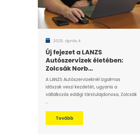
2025. április 4.
Új fejezet a LANZS
Autószervizek életében:
Zolcsák Norb...
A LANZS Autószervizeknél izgalmas
időszak veszi kezdetét, ugyanis a
vállalkozás eddigi társtulajdonosa, Zolcsák
...
Tovább