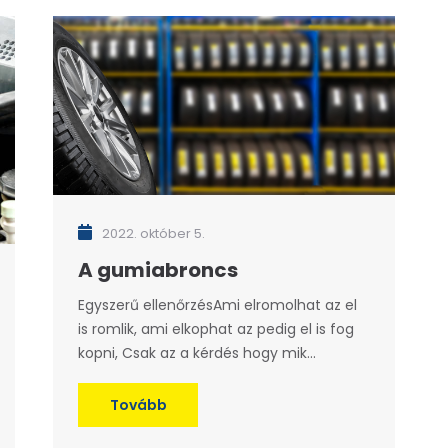
2022. október 5.
A gumiabroncs
Egyszerű ellenőrzésAmi elromolhat az el
is romlik, ami elkophat az pedig el is fog
kopni, Csak az a kérdés hogy mik...
Tovább