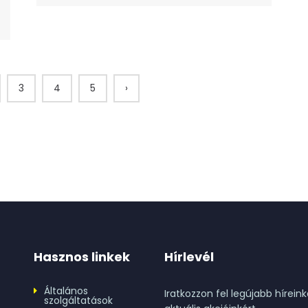
3
4
5
›
Hasznos linkek
Hírlevél
Általános
Iratkozzon fel legújabb híreink
szolgáltatások