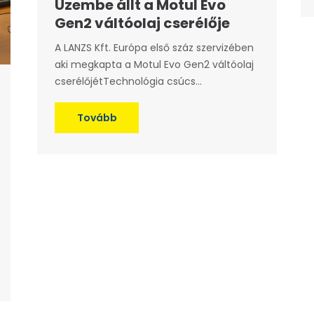
Üzembe állt a Motul Evo
Gen2 váltóolaj cserélője
A LANZS Kft. Európa első száz szervizében
aki megkapta a Motul Evo Gen2 váltóolaj
cserélőjétTechnológia csúcs...
Tovább