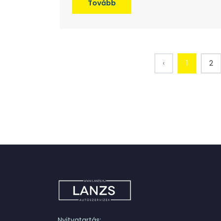
Tovább
‹
1
2
Nyitvatartás: