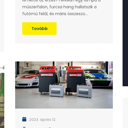
Ismerős az érzés? Felvillan egy lámpa a
műszerfalon, furcsa hang hallatszik a
futómű felől, és máris összeszo...
Tovább
2023. április 12.