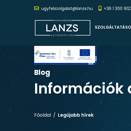
ugyfelszolgalat@lanzs.hu
+36 1 300 912
SZOLGÁLTATÁS
Blog
Információk 
Főoldal
Legújabb hírek