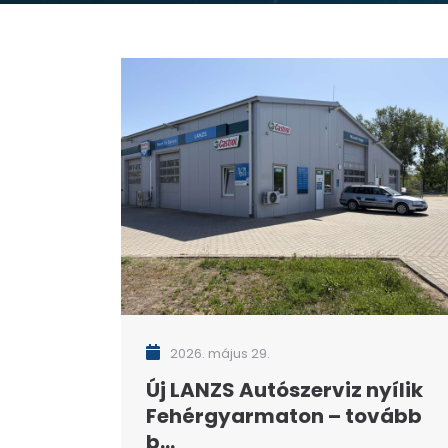
2026. május 29.
Új LANZS Autószerviz nyílik
Fehérgyarmaton – tovább
b...