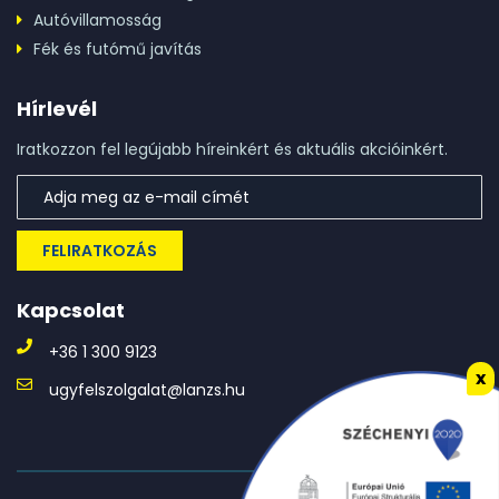
Autóvillamosság
Fék és futómű javítás
Hírlevél
Iratkozzon fel legújabb híreinkért és aktuális akcióinkért.
FELIRATKOZÁS
Kapcsolat
+36 1 300 9123
x
ugyfelszolgalat@lanzs.hu