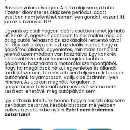
Röviden válaszolva igen. A ritka olajcsere, a több
tízezer kilométeres olajcsere periódus, adott
esetben nem jelenthet semmilyen gondot, viszont itt
jön az a bizonyos DE!
Ugyanis ez csak nagyon ideális esetben lehet járható
út. Ez az út, egészen pontosan felhasználási mód, az
átlag autós felhasználási szokásaitól rettentő távol
áll. Úgy kell elképzelni ezt az ideális esetet, hogy a
gépjármű állandó, egyenletes, minimális terhelést
jelentő üzemmódban van használva. Egy konkrét
példával élve, akkor lenne a legideálisabb a
gépjármű használata a motorolaj szempontjából,
hogy ha megállások nélkül, egyenletes és állandó
fordulatszámon, természetesen teljesen sík terepen
autóznánk folyamatosan. Valljuk be őszintén, ilyen
nincsen. Az utakon megnőtt forgalom, a
gépjárművek folyamatosan növekvő száma nem
teszi ezt lehetővé, még autópályán sem.
Így biztosak lehetünk benne, hogy a hosszú olajcsere
periódust betartva, később biztosan mélyebben
kellesz a zsebünkbe nyúlni.
Ezért nem érdemes
betartani!