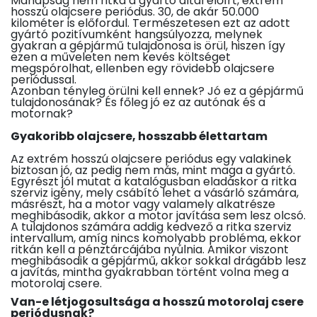
Manapság nem ritka a gyártó által előírt, extrém
hosszú olajcsere periódus. 30, de akár 50.000
kilométer is előfordul. Természetesen ezt az adott
gyártó pozitívumként hangsúlyozza, melynek
gyakran a gépjármű tulajdonosa is örül, hiszen így
ezen a műveleten nem kevés költséget
megspórolhat, ellenben egy rövidebb olajcsere
periódussal.
Azonban tényleg örülni kell ennek? Jó ez a gépjármű
tulajdonosának? És főleg jó ez az autónak és a
motornak?
Gyakoribb olajcsere, hosszabb élettartam
Az extrém hosszú olajcsere periódus egy valakinek
biztosan jó, az pedig nem más, mint maga a gyártó.
Egyrészt jól mutat a katalógusban eladáskor a ritka
szerviz igény, mely csábító lehet a vásárló számára,
másrészt, ha a motor vagy valamely alkatrésze
meghibásodik, akkor a motor javítása sem lesz olcsó.
A tulajdonos számára addig kedvező a ritka szerviz
intervallum, amíg nincs komolyabb probléma, ekkor
ritkán kell a pénztárcájába nyúlnia. Amikor viszont
meghibásodik a gépjármű, akkor sokkal drágább lesz
a javítás, mintha gyakrabban történt volna meg a
motorolaj csere.
Van-e létjogosultsága a hosszú motorolaj csere
periódusnak?