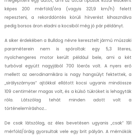
megépíteni egy autót, ami az utcai típusok közül elsőként
képes 200 mérföld/óra (vagyis 321,9 km/h) felett
repeszteni, a rekorddöntés körüli hírverést kihasználva
pedig borsos áron eladni a kocsiból még jó pár példányt.
A siker érdekében a Bulldog névre keresztelt jármű műszaki
paraméterein nem is spóroltak: egy 5,3 literes,
nyolchengeres motor került például bele, ami a két
turbóval együtt nagyjából 700 lóerős volt. A nyers erő
mellett az aerodinamikára is nagy hangsúlyt fektettek, a
„sirályszárnyas” ajtókkal ellátott kocsi ugyanis mindössze
109 centiméter magas volt, és a külső tükröket is lehagyták
róla. Látszólag tehát minden adott volt a
történelemíráshoz…
De csak látszólag, az éles bevetésen ugyanis „csak” 191
mérföld/óráig gyorsultak vele egy brit pályán. A mérnökök