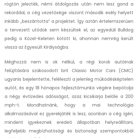
rögtön jelezték, némi átdolgozás után nem lesz gond a
rekorddal, a cég vezetősége viszont második esély helyett
inkább „beszántotta” a projektet. Így aztán értelemszerűen
a tervezett utódok sem készültek el, az egyedüli Bulldog
pedig a Közel-Keleten kötött ki, ahonnan nemrég került
vissza az Egyesült Királyságba.
Méghozzá nem is ok nélkül, a régi korok autóinak
felújítására szakosodott brit Classic Motor Cars (CMC)
ugyanis bejelentette, feléleszti a jelenleg működésképtelen
autót, és egy 18 hónapos fejlesztőmunka végére bepótolja
a négy évtizedes adósságot, azaz kicsikarja belőle a 200
mph-t. Mondhatnánk, hogy a mai technológia
alkalmazásával ez gyerekjáték is lesz, azonban a cég ígéri,
mindent igyekeznek eredeti állapotban helyreállítani,
legfeljebb megbízhatósági és biztonsági szempontokból