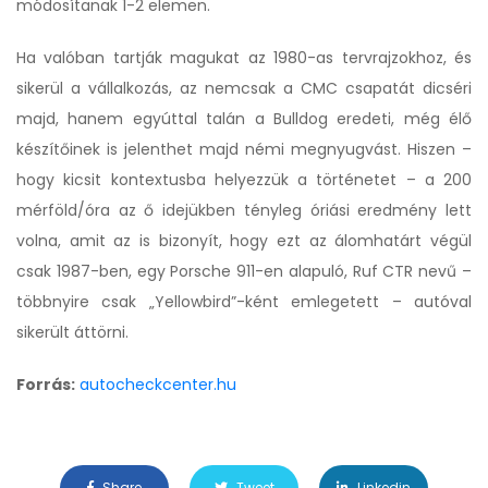
módosítanak 1-2 elemen.
Ha valóban tartják magukat az 1980-as tervrajzokhoz, és
sikerül a vállalkozás, az nemcsak a CMC csapatát dicséri
majd, hanem egyúttal talán a Bulldog eredeti, még élő
készítőinek is jelenthet majd némi megnyugvást. Hiszen –
hogy kicsit kontextusba helyezzük a történetet – a 200
mérföld/óra az ő idejükben tényleg óriási eredmény lett
volna, amit az is bizonyít, hogy ezt az álomhatárt végül
csak 1987-ben, egy Porsche 911-en alapuló, Ruf CTR nevű –
többnyire csak „Yellowbird”-ként emlegetett – autóval
sikerült áttörni.
Forrás:
autocheckcenter.hu
Share
Tweet
Linkedin