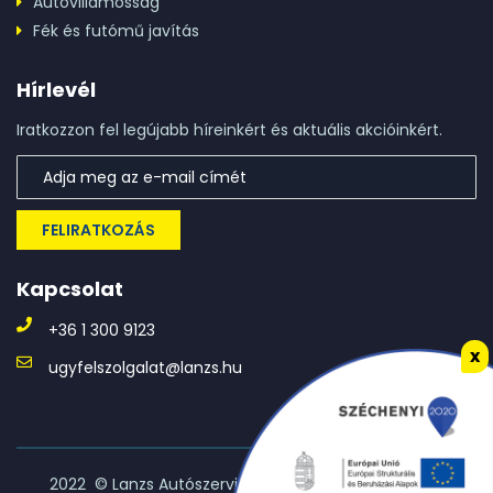
Autóvillamosság
Fék és futómű javítás
Hírlevél
Iratkozzon fel legújabb híreinkért és aktuális akcióinkért.
FELIRATKOZÁS
Kapcsolat
+36 1 300 9123
x
ugyfelszolgalat@lanzs.hu
2022 © Lanzs Autószerviz | Minden jog fenntartva! •