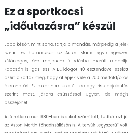
Ez a sportkocsi
„időutazásra” készül
Jobb későn, mint soha, tartja a mondás, márpedig a jelek
szerint ez hamarosan az Aston Martin egyik egészen
különleges, ám majdnem feledésbe merült modellje
kapcsán is igaz lesz. A Bulldogot 40 esztendővel ezelőtt
azért alkották meg, hogy átlépjék vele a 200 mérföld/órás
álomhatárt. Ez akkor nem sikerült, de egy friss bejelentés
szerint most, jókora csúszással ugyan, de mégis
összejöhet.
A jó reklám már 1980-ban is sokat számított, tudták ezt jól
az Aston Martin főhadiszállásán is. A tervük „egyszerű” volt: