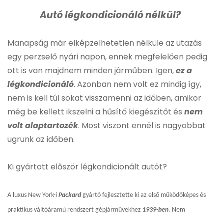
Autó légkondicionáló nélkül?
Manapság már elképzelhetetlen nélküle az utazás
egy perzselő nyári napon, ennek megfelelően pedig
ott is van majdnem minden járműben. Igen,
ez a
légkondicionáló
. Azonban nem volt ez mindig így,
nem is kell túl sokat visszamenni az időben, amikor
még be kellett ikszelni a hűsítő kiegészítőt és
nem
volt alaptartozék
. Most viszont ennél is nagyobbat
ugrunk az időben.
Ki gyártott először légkondicionált autót?
A luxus New York-i
Packard
gyártó fejlesztette ki az első működőképes és
praktikus váltóáramú rendszert gépjárművekhez
1939-ben
. Nem