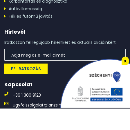
Karbantartás és diagnosztika
Autóvillamosság
Fék és futómű javítás
Hírlevél
Iratkozzon fel legújabb híreinkért és aktuális akcióinkért.
x
FELIRATKOZÁS
Kapcsolat
+36 1 300 9123
ugyfelszolgalat@lanzs.hu