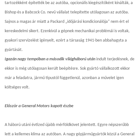
tartozékként építették be az autóba, opcionális kiegészítőként kínálták, a
Bishop és a Babcock Co. nevű vállalat telepítette utólagosan az autóba.
Sajnos a magas ár miatt a Packard „időjárási kondicionálója” nem ért el
kereskedelmi sikert. Ezenkívül a gépnek mechanikai problémái is voltak,
gyakori szervizelést igényelt, ezért a társaság 1941-ben abbahagyta a
gyártását.
Igazán nagy tempóban a második világháború után
indult terjedésnek, de
ekkor is még utólagosan került beépítésre. Sok gyártó vállalkozott ekkor
már a feladatra, jármű típustól függetlenül, azonban a művelet igen
költséges volt.
Először a General Motors kapott észbe
A háború utáni évtized újabb mérföldkövet jelentett. Egyre népszerűbb
lett a kellemes klíma az autóban. A nagy gépjárműgyártók közül a General