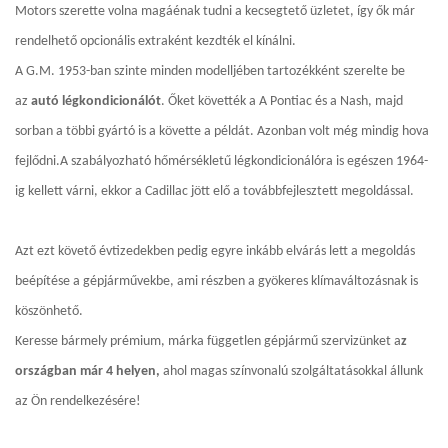
Motors szerette volna magáénak tudni a kecsegtető üzletet, így ők már
rendelhető opcionális extraként kezdték el kínálni.
A G.M. 1953-ban szinte minden modelljében tartozékként szerelte be
az
autó légkondicionálót
. Őket követték a A Pontiac és a Nash, majd
sorban a többi gyártó is a követte a példát. Azonban volt még mindig hova
fejlődni.A szabályozható hőmérsékletű légkondicionálóra is egészen 1964-
ig kellett várni, ekkor a Cadillac jött elő a továbbfejlesztett megoldással.
Azt ezt követő évtizedekben pedig egyre inkább elvárás lett a megoldás
beépítése a gépjárművekbe, ami részben a gyökeres klímaváltozásnak is
köszönhető.
Keresse bármely prémium, márka független gépjármű szervizünket a
z
országban már 4 helyen,
ahol magas színvonalú szolgáltatásokkal állunk
az Ön rendelkezésére!